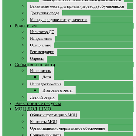
Вакантные места для приема (перевода) обучающихся
Доступная среда
Международное сотрудничество
Родителям
Навигатор ДО
Направления
Официально
Рекомендации
Опросы
События и новости
Наша жизнь
Дети
Наши достижения
Итоговые отчеты
Летний отдых
Электронные ресурсы
МОЦ ДОД ШМО
Общая информация о МОЦ
Контакты МОЦ
Организационно-нормативное обеспечение
Социальный заказ