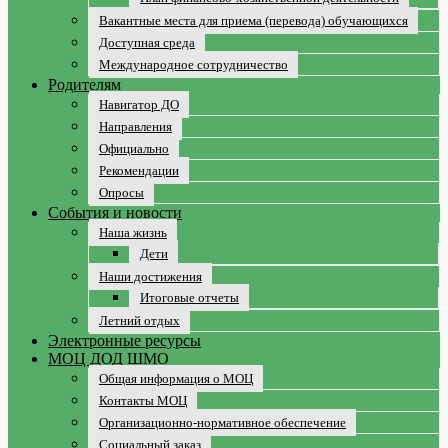
Вакантные места для приема (перевода) обучающихся
Доступная среда
Международное сотрудничество
Родителям
Навигатор ДО
Направления
Официально
Рекомендации
Опросы
События и новости
Наша жизнь
Дети
Наши достижения
Итоговые отчеты
Летний отдых
Электронные ресурсы
МОЦ ДОД ШМО
Общая информация о МОЦ
Контакты МОЦ
Организационно-нормативное обеспечение
Социальный заказ