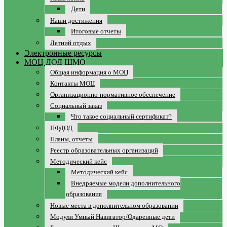
Дети
Наши достижения
Итоговые отчеты
Летний отдых
Электронные ресурсы
МОЦ ДОД ШМО
Общая информация о МОЦ
Контакты МОЦ
Организационно-нормативное обеспечение
Социальный заказ
Что такое социальный сертификат?
ПФДОД
Планы, отчеты
Реестр образовательных организаций
Методический кейс
Методический кейс
Внедряемые модели дополнительного
образования
Новые места в дополнительном образовании
Модули Умный Навигатор/Одаренные дети