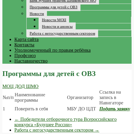
Банк лучших практик Шпаковского МО
Программы для детей с ОВЗ
Новости
Новости МОЦ
Новости и анонсы
Работа с негосударственным сектором
Карта сайта
Контакты
Уполномоченный по правам ребёнка
Профсоюз
Наставничество
Программы для детей с ОВЗ
МОЦ ДОД ШМО
Ссылка на
Наименование
№п/п
Организатор
запись в
программы
Навигаторе
1
Поверить в себя
МБУ ДО ЦДТ
Подать заявку
←
Победители отборочного тура Всероссийского
конкурса «Будущее России»
Работа с негосударственным сектором
→