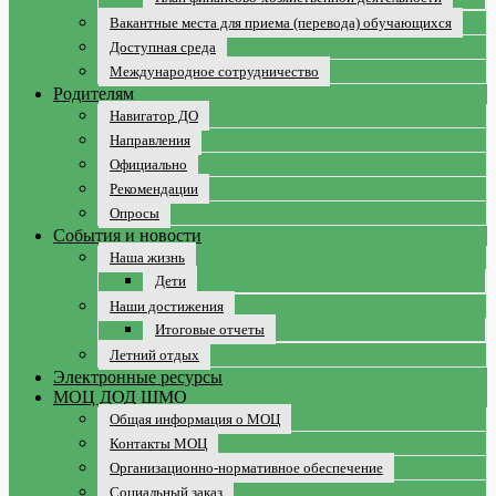
Вакантные места для приема (перевода) обучающихся
Доступная среда
Международное сотрудничество
Родителям
Навигатор ДО
Направления
Официально
Рекомендации
Опросы
События и новости
Наша жизнь
Дети
Наши достижения
Итоговые отчеты
Летний отдых
Электронные ресурсы
МОЦ ДОД ШМО
Общая информация о МОЦ
Контакты МОЦ
Организационно-нормативное обеспечение
Социальный заказ