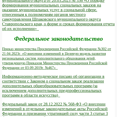
муниципального округа от 20.03.2023 № 336 «О порядке
формирования муниципальных социальных заказов на
оказание муниципальных услуг в социальной сфере.
отнесенным к полномочиям органов местного
самоуправления Шпаковского муниципального округа
Ставропольского края, о форме и сроках формирования отчета
об их исполнении»
Федеральное законодательство
Приказ министерства Просвещения Российской Федерации №302 от
21.04.2023г. «О внесении изменений в Целевую модель развития
региональных систем дополнительного образования детей,
утвержденную Приказом Министерства Просвещения Российской
Федерации от 03.09.2019г. №467»
Информационно-методическое письмо об организации в
соответствии с Законом о социальном заказе реализации
дополнительных общеобразовательных программ (за
исключением дополнительных предпрофессиональных
программ в области искусства)
Федеральный закон от 28.12.2022 № 568-ФЗ «О внесении
изменений в отдельные законодательные акты Российской
Федерации и признании утратившей силу части 3 статьи 3