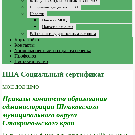
Банк лучших практик Шпаковского МО
Программы для детей с ОВЗ
Новости
Новости МОЦ
Новости и анонсы
Работа с негосударственным сектором
Карта сайта
Контакты
Уполномоченный по правам ребёнка
Профсоюз
Наставничество
НПА Социальный сертификат
МОЦ ДОД ШМО
Приказы комитета образования
администрации Шпаковского
муниципального округа
Ставропольского края
Приказ комитета образования администрации Шпаковского