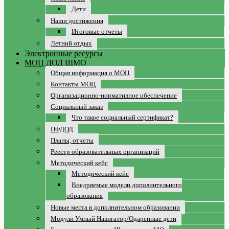
Дети
Наши достижения
Итоговые отчеты
Летний отдых
Электронные ресурсы
МОЦ ДОД ШМО
Общая информация о МОЦ
Контакты МОЦ
Организационно-нормативное обеспечение
Социальный заказ
Что такое социальный сертификат?
ПФДОД
Планы, отчеты
Реестр образовательных организаций
Методический кейс
Методический кейс
Внедряемые модели дополнительного
образования
Новые места в дополнительном образовании
Модули Умный Навигатор/Одаренные дети