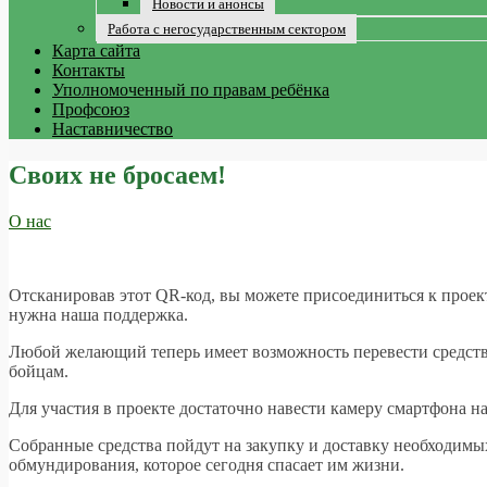
Новости и анонсы
Работа с негосударственным сектором
Карта сайта
Контакты
Уполномоченный по правам ребёнка
Профсоюз
Наставничество
Своих не бросаем!
О нас
Отсканировав этот QR-код, вы можете присоединиться к про
нужна наша поддержка.
Любой желающий теперь имеет возможность перевести средс
бойцам.
Для участия в проекте достаточно навести камеру смартфона н
Собранные средства пойдут на закупку и доставку необходимых
обмундирования, которое сегодня спасает им жизни.