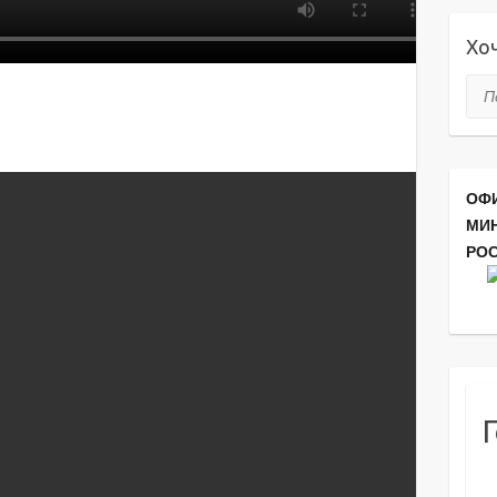
Хоч
Пои
ОФ
МИ
РО