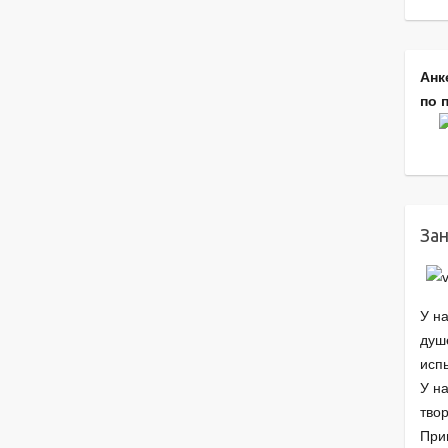
Анк
по 
Зан
У н
душе
исп
У на
твор
При