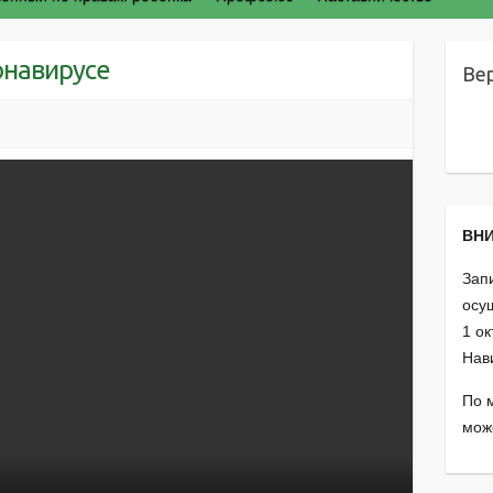
онавирусе
Ве
ВНИ
Зап
осущ
1 о
Нав
По 
мож