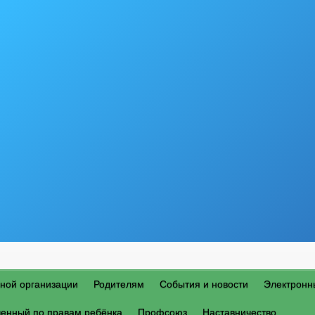
ной организации
Родителям
События и новости
Электронн
енный по правам ребёнка
Профсоюз
Наставничество