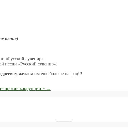
ое пение)
сни «Русский сувенир».
ной песни «Русский сувенир».
дреевну, желаем им еще больше наград!!!
те против коррупции!»
→