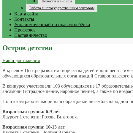
Новости и анонсы
Работа с негосударственным сектором
Карта сайта
Контакты
Уполномоченный по правам ребёнка
Профсоюз
Наставничество
Остров детства
Наши достижения
В краевом Центре развития творчества детей и юношества имен
обучающихся образовательных организаций Ставропольского к
В конкурсе участвовали 103 обучающихся из 17 образовательн
ансамбли (эстрадное пение, народное пение), а также по возрастн
По итогам работы жюри наш образцовый ансамбль народной пе
Возрастная группа: 6-9 лет
Лауреат 1 степени: Розова Виктория.
Возрастная группа: 10-13 лет
Лауреат 1 степени: Долбня Варвара.