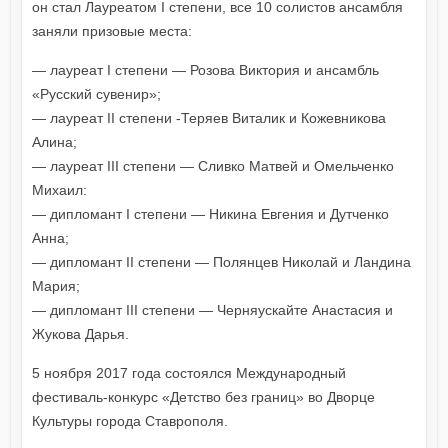
он стал Лауреатом I степени, все 10 солистов ансамбля
заняли призовые места:
— лауреат I степени — Розова Виктория и ансамбль
«Русский сувенир»;
— лауреат II степени -Теряев Виталик и Кожевникова
Алина;
— лауреат III степени — Сливко Матвей и Омельченко
Михаил:
— дипломант I степени — Никина Евгения и Дутченко
Анна;
— дипломант II степени — Полянцев Николай и Ландина
Мария;
— дипломант III степени — Черняускайте Анастасия и
Жукова Дарья.
5 ноября 2017 года состоялся Международный
фестиваль-конкурс «Детство без границ» во Дворце
Культуры города Ставрополя.