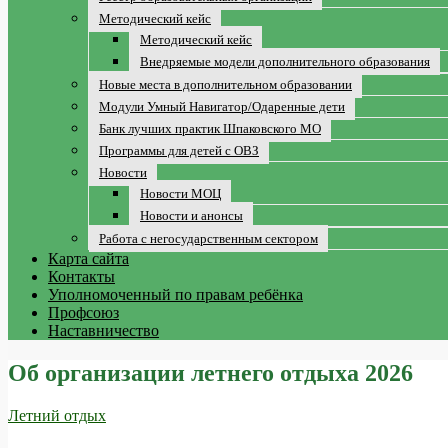
Методический кейс
Методический кейс
Внедряемые модели дополнительного образования
Новые места в дополнительном образовании
Модули Умный Навигатор/Одаренные дети
Банк лучших практик Шпаковского МО
Программы для детей с ОВЗ
Новости
Новости МОЦ
Новости и анонсы
Работа с негосударственным сектором
Карта сайта
Контакты
Уполномоченный по правам ребёнка
Профсоюз
Наставничество
Об организации летнего отдыха 2026
Летний отдых