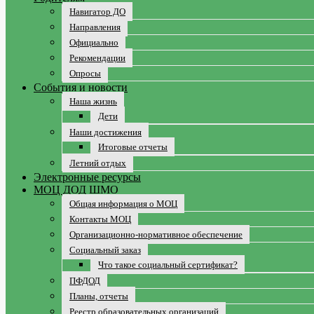
Навигатор ДО
Направления
Официально
Рекомендации
Опросы
События и новости
Наша жизнь
Дети
Наши достижения
Итоговые отчеты
Летний отдых
Электронные ресурсы
МОЦ ДОД ШМО
Общая информация о МОЦ
Контакты МОЦ
Организационно-нормативное обеспечение
Социальный заказ
Что такое социальный сертификат?
ПФДОД
Планы, отчеты
Реестр образовательных организаций