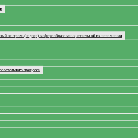
ии
ый контроль (надзор) в сфере образования, отчеты об их исполнении
зовательного процесса