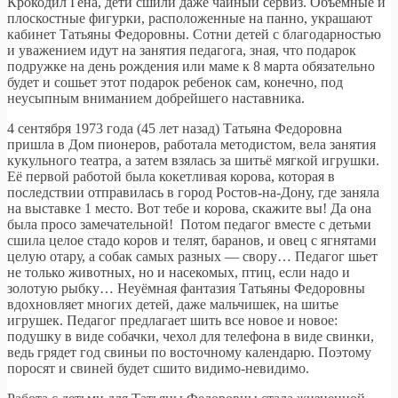
Крокодил Гена, дети сшили даже чайный сервиз. Объемные и
плоскостные фигурки, расположенные на панно, украшают
кабинет Татьяны Федоровны. Сотни детей с благодарностью
и уважением идут на занятия педагога, зная, что подарок
подружке на день рождения или маме к 8 марта обязательно
будет и сошьет этот подарок ребенок сам, конечно, под
неусыпным вниманием добрейшего наставника.
4 сентября 1973 года (45 лет назад) Татьяна Федоровна
пришла в Дом пионеров, работала методистом, вела занятия
кукульного театра, а затем взялась за шитьё мягкой игрушки.
Её первой работой была кокетливая корова, которая в
последствии отправилась в город Ростов-на-Дону, где заняла
на выставке 1 место. Вот тебе и корова, скажите вы! Да она
была просо замечательной! Потом педагог вместе с детьми
сшила целое стадо коров и телят, баранов, и овец с ягнятами
целую отару, а собак самых разных — свору… Педагог шьет
не только животных, но и насекомых, птиц, если надо и
золотую рыбку… Неуёмная фантазия Татьяны Федоровны
вдохновляет многих детей, даже мальчишек, на шитье
игрушек. Педагог предлагает шить все новое и новое:
подушку в виде собачки, чехол для телефона в виде свинки,
ведь грядет год свиньи по восточному календарю. Поэтому
поросят и свиней будет сшито видимо-невидимо.