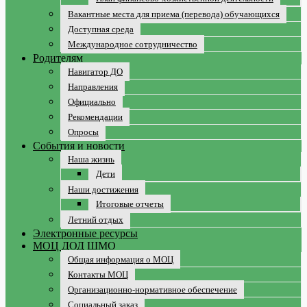
Вакантные места для приема (перевода) обучающихся
Доступная среда
Международное сотрудничество
Родителям
Навигатор ДО
Направления
Официально
Рекомендации
Опросы
События и новости
Наша жизнь
Дети
Наши достижения
Итоговые отчеты
Летний отдых
Электронные ресурсы
МОЦ ДОД ШМО
Общая информация о МОЦ
Контакты МОЦ
Организационно-нормативное обеспечение
Социальный заказ