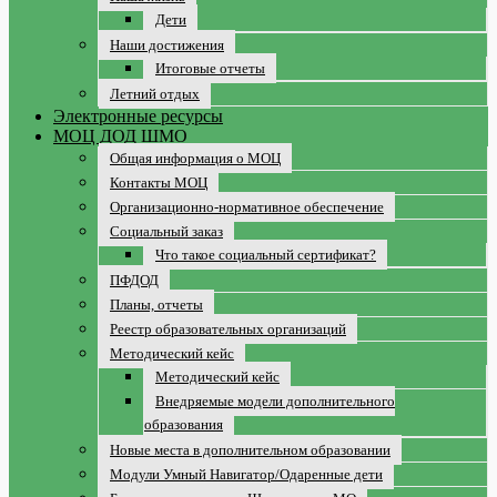
Дети
Наши достижения
Итоговые отчеты
Летний отдых
Электронные ресурсы
МОЦ ДОД ШМО
Общая информация о МОЦ
Контакты МОЦ
Организационно-нормативное обеспечение
Социальный заказ
Что такое социальный сертификат?
ПФДОД
Планы, отчеты
Реестр образовательных организаций
Методический кейс
Методический кейс
Внедряемые модели дополнительного
образования
Новые места в дополнительном образовании
Модули Умный Навигатор/Одаренные дети