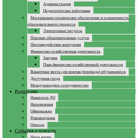
Администрация
Педагогические работники
Материально-техническое обеспечение и оснащенность
образовательного процесса
Электронные ресурсы
Платные образовательные услуги
Противодействие коррупции
Финансово-хозяйственная деятельность
Закупки
План финансово-хозяйственной деятельности
Вакантные места для приема (перевода) обучающихся
Доступная среда
Международное сотрудничество
Родителям
Навигатор ДО
Направления
Официально
Рекомендации
Опросы
События и новости
Наша жизнь