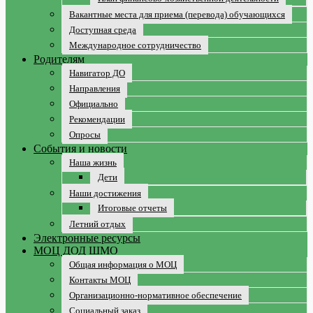
Вакантные места для приема (перевода) обучающихся
Доступная среда
Международное сотрудничество
Родителям
Навигатор ДО
Направления
Официально
Рекомендации
Опросы
События и новости
Наша жизнь
Дети
Наши достижения
Итоговые отчеты
Летний отдых
Электронные ресурсы
МОЦ ДОД ШМО
Общая информация о МОЦ
Контакты МОЦ
Организационно-нормативное обеспечение
Социальный заказ