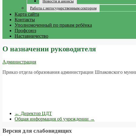
Новости и анонсы
Работа с негосударственным сектором
Карта сайта
Контакты
Уполномоченный по правам ребёнка
Профсоюз
Наставничество
О назначении руководителя
Администрация
Приказ отдела образования администрации Шпаковского муни
←
Директор ЦДТ
Общая информация об учреждении
→
Версия для слабовидящих