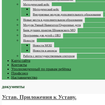
Методический кейс
Методический кейс
Внедряемые модели дополнительного образования
Новые места в дополнительном образовании
Модули Умный Навигатор/Одаренные дети
Банк лучших практик Шпаковского МО
Программы для детей с ОВЗ
Новости
Новости МОЦ
Новости и анонсы
Работа с негосударственным сектором
Карта сайта
Контакты
Уполномоченный по правам ребёнка
Профсоюз
Наставничество
документы
Устав. Приложения к Уставу.