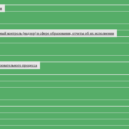
ии
ый контроль (надзор) в сфере образования, отчеты об их исполнении
зовательного процесса