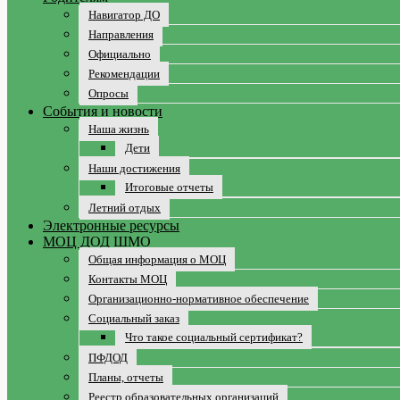
Навигатор ДО
Направления
Официально
Рекомендации
Опросы
События и новости
Наша жизнь
Дети
Наши достижения
Итоговые отчеты
Летний отдых
Электронные ресурсы
МОЦ ДОД ШМО
Общая информация о МОЦ
Контакты МОЦ
Организационно-нормативное обеспечение
Социальный заказ
Что такое социальный сертификат?
ПФДОД
Планы, отчеты
Реестр образовательных организаций