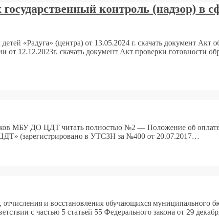
государственный контроль (надзор) в сф
тей «Радуга» (центра) от 13.05.2024 г. скачать документ Акт о
и от 12.12.2023г. скачать документ Акт проверки готовности 
ников МБУ ДО ЦДТ читать полностью №2 — Положение об оплат
ЦДТ» (зарегистрировано в УТСЗН за №400 от 20.07.2017…
а, отчисления и восстановления обучающихся муниципального 
етствии с частью 5 статьей 55 Федерального закона от 29 декаб