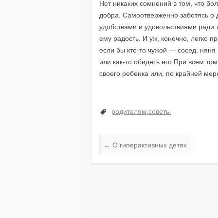
Нет никаких сомнений в том, что б
добра. Самоотверженно заботясь о д
удобствами и удовольствиями ради т
ему радость. И уж, конечно, легко 
если бы кто-то чужой — сосед, няня
или как-то обидеть его.При всем то
своего ребенка или, по крайней ме
родителям
,
советы
←
О гиперактивных детях