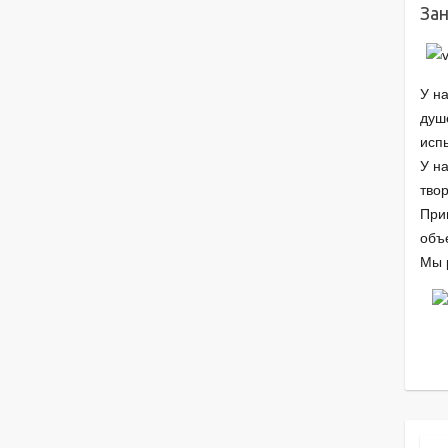
Зан
У н
душе
исп
У на
твор
При
объ
Мы 