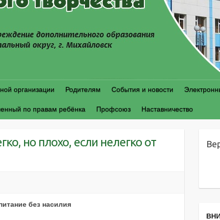
ной организации
Родителям
События и новости
Электронн
енный по правам ребёнка
Профсоюз
Наставничество
ко, но плохо, если нелегко от
Ве
питание без насилия
ВНИ