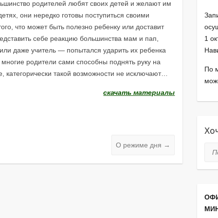
ольшинство родителей любят своих детей и желают им
етях, они нередко готовы поступиться своими
Зап
ого, что может быть полезно ребенку или доставит
осущ
представить себе реакцию большинства мам и пап,
1 о
 или даже учитель — попытался ударить их ребенка
Нав
м многие родители сами способны поднять руку на
По 
ре, категорически такой возможности не исключают…
мож
скачать материалы
Хоч
О режиме дня
→
Пои
ОФ
МИ