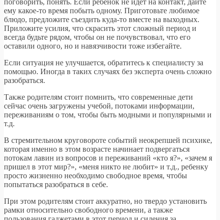
поговорить, понять. Если ребенок не идет на контакт, дайте
ему какое-то время побыть одному. Приготовьте любимое
блюдо, предложите съездить куда-то вместе на выходных.
Приложите усилия, что скрасить этот сложный период и
всегда будьте рядом, чтобы он не почувствовал, что его
оставили одного, но и навязчивости тоже избегайте.
Если ситуация не улучшается, обратитесь к специалисту за
помощью. Иногда в таких случаях без эксперта очень сложно
разобраться.
Также родителям стоит помнить, что современные дети
сейчас очень загружены учебой, потоками информации,
переживаниям о том, чтобы быть модными и популярными и
т.д.
В стремительном круговороте событий неокрепшей психике,
которая именно в этом возрасте начинает подвергаться
потокам лавин из вопросов и переживаний «кто я?», «зачем я
пришел в этот мир?», «меня никто не любит» и т.д., ребенку
просто жизненно необходимо свободное время, чтобы
попытаться разобраться в себе.
При этом родителям стоит аккуратно, но твердо установить
рамки относительно свободного времени, а также
пользования гаджетами в этот период и сидения за