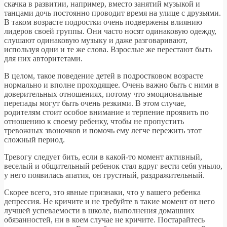
скачка в развитии, например, вместо занятий музыкой и
танцами дочь постоянно проводит время на улице с друзьями.
В таком возрасте подростки очень подвержены влиянию
лидеров своей группы. Они часто носят одинаковую одежду,
слушают одинаковую музыку и даже разговаривают,
используя одни и те же слова. Взрослые же перестают быть
для них авторитетами.
В целом, такое поведение детей в подростковом возрасте
нормально и вполне проходящее. Очень важно быть с ними в
доверительных отношениях, потому что эмоциональные
перепады могут быть очень резкими. В этом случае,
родителям стоит особое внимание и терпение проявить по
отношению к своему ребенку, чтобы не пропустить
тревожных звоночков и помочь ему легче пережить этот
сложный период.
Тревогу следует бить, если в какой-то момент активный,
веселый и общительный ребенок стал вдруг вести себя уныло,
у него появилась апатия, он грустный, раздражительный.
Скорее всего, это явные признаки, что у вашего ребенка
депрессия. Не кричите и не требуйте в такие момент от него
лучшей успеваемости в школе, выполнения домашних
обязанностей, ни в коем случае не кричите. Постарайтесь