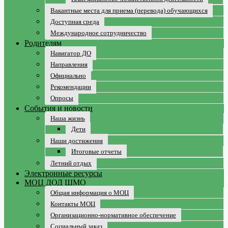
Вакантные места для приема (перевода) обучающихся
Доступная среда
Международное сотрудничество
Родителям
Навигатор ДО
Направления
Официально
Рекомендации
Опросы
События и новости
Наша жизнь
Дети
Наши достижения
Итоговые отчеты
Летний отдых
Электронные ресурсы
МОЦ ДОД ШМО
Общая информация о МОЦ
Контакты МОЦ
Организационно-нормативное обеспечение
Социальный заказ