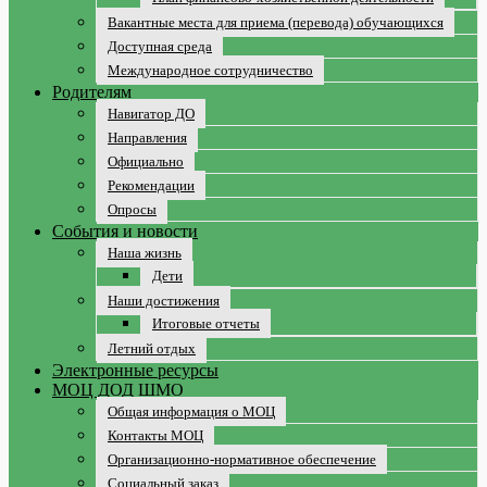
Вакантные места для приема (перевода) обучающихся
Доступная среда
Международное сотрудничество
Родителям
Навигатор ДО
Направления
Официально
Рекомендации
Опросы
События и новости
Наша жизнь
Дети
Наши достижения
Итоговые отчеты
Летний отдых
Электронные ресурсы
МОЦ ДОД ШМО
Общая информация о МОЦ
Контакты МОЦ
Организационно-нормативное обеспечение
Социальный заказ