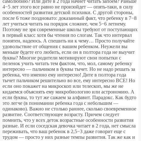
самолюбию? Или дите в 2 года начнет читать запоем? Раньше
4−5 лет этого все равно не произойдет — опять-таки, в силу
особенностей развития детской психики. С другой стороны,
после 6 тоже поздновато: доказанный факт, что ребенку в 7−8
лет учиться читать на порядок сложнее, чем 5−6 летнему.
Поэтому не зря современные школы требуют от поступающих
в первый класс хотя бы чтения по слогам. Так что интервал
понятен, надеюсь. А спешить ни к чему… Просто получайте
удовольствие от общения с вашим ребенком. Неужели вы
меньше будете его любить, если он в полтора года не выучит
буквы? Многие родители мотивируют свои попытки с
пеленок учить читать тем фактом, что, мол, самому ребенку
интересно — пальчиком в буквы тычет. Но не надо решать за
ребенка, что именно ему интересно! Дите в полтора года
тычет пальчиком решительно во все, ему интересно ВСЕ! Но
если оно покажет на микроскоп или телескоп, мы же не
кидаемся объяснять ему микробиологию или астрономию. А
если буквы, то тут же сажаем за алфавит. Парадокс. Как будто
это легче (в понимании ребенка года с небольшим —
одинаково). Важно не столько раннее, сколько своевременное
развитие. Соответствующее возрасту. Причем следует
помнить, что у всех деток возрастные особенности развития
разные. И если соседская девочка читает в 2 года, нет смысла
переживать, что ваш ребенок в 2,5−3 даже говорит еще с
трудом — просто у них разные темпы развития. Так же как и