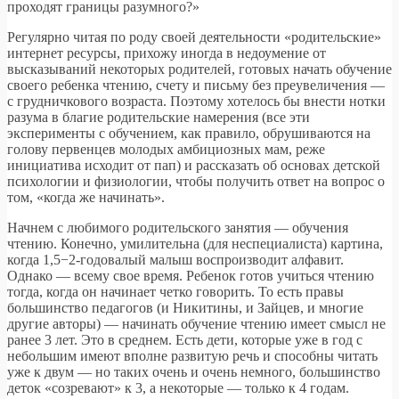
проходят границы разумного?»
Регулярно читая по роду своей деятельности «родительские»
интернет ресурсы, прихожу иногда в недоумение от
высказываний некоторых родителей, готовых начать обучение
своего ребенка чтению, счету и письму без преувеличения —
с грудничкового возраста. Поэтому хотелось бы внести нотки
разума в благие родительские намерения (все эти
эксперименты с обучением, как правило, обрушиваются на
голову первенцев молодых амбициозных мам, реже
инициатива исходит от пап) и рассказать об основах детской
психологии и физиологии, чтобы получить ответ на вопрос о
том, «когда же начинать».
Начнем с любимого родительского занятия — обучения
чтению. Конечно, умилительна (для неспециалиста) картина,
когда 1,5−2-годовалый малыш воспроизводит алфавит.
Однако — всему свое время. Ребенок готов учиться чтению
тогда, когда он начинает четко говорить. То есть правы
большинство педагогов (и Никитины, и Зайцев, и многие
другие авторы) — начинать обучение чтению имеет смысл не
ранее 3 лет. Это в среднем. Есть дети, которые уже в год с
небольшим имеют вполне развитую речь и способны читать
уже к двум — но таких очень и очень немного, большинство
деток «созревают» к 3, а некоторые — только к 4 годам.