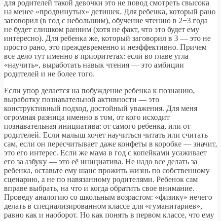
для родителей такой девочки это не повод смотреть свысока
на менее «продвинутых» детишек. Для ребенка, который рано
заговорил (в год с небольшим), обучение чтению в 2−3 года
не будет слишком ранним (хотя не факт, что это будет ему
интересно). Для ребенка же, который заговорил в 3 — это не
просто рано, это преждевременно и неэффективно. Причем
все дело тут именно в приоритетах: если во главе угла
«научить», выработать навык чтения — это амбиции
родителей и не более того.
Если упор делается на побуждение ребенка к познанию,
выработку познавательной активности — это
конструктивный подход, достойный уважения. Для меня
огромная разница именно в том, от кого исходит
познавательная инициатива: от самого ребенка, или от
родителей. Если малыш хочет научиться читать или считать
сам, если он пересчитывает даже конфеты в коробке — значит,
это его интерес. Если же мама в год с копейками усаживает
его за азбуку — это её инициатива. Не надо все делать за
ребенка, оставьте ему шанс прожить жизнь по собственному
сценарию, а не по навязанному родителями. Ребенок сам
вправе выбрать, на что и когда обратить свое внимание.
Проведу аналогию со школьным возрастом: «физику» нечего
делать в специализированном классе для «гуманитариев»,
равно как и наоборот. Но как понять в первом классе, что ему