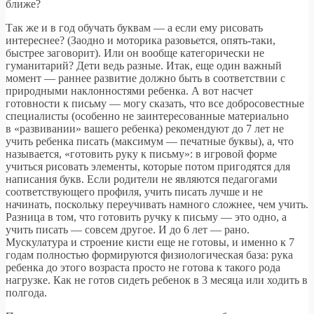
ближе?
Так же и в год обучать буквам — а если ему рисовать
интереснее? (Заодно и моторика разовьется, опять-таки,
быстрее заговорит). Или он вообще категорически не
гуманитарий? Дети ведь разные. Итак, еще один важный
момент — раннее развитие должно быть в соответствии с
природными наклонностями ребенка. А вот насчет
готовности к письму — могу сказать, что все добросовестные
специалисты (особенно не заинтересованные материально
в «развивании» вашего ребенка) рекомендуют до 7 лет не
учить ребенка писать (максимум — печатные буквы), а, что
называется, «готовить руку к письму»: в игровой форме
учиться рисовать элементы, которые потом пригодятся для
написания букв. Если родители не являются педагогами
соответствующего профиля, учить писать лучше и не
начинать, поскольку переучивать намного сложнее, чем учить.
Разница в том, что готовить ручку к письму — это одно, а
учить писать — совсем другое. И до 6 лет — рано.
Мускулатура и строение кисти еще не готовы, и именно к 7
годам полностью формируются физиологическая база: рука
ребенка до этого возраста просто не готова к такого рода
нагрузке. Как не готов сидеть ребенок в 3 месяца или ходить в
полгода.