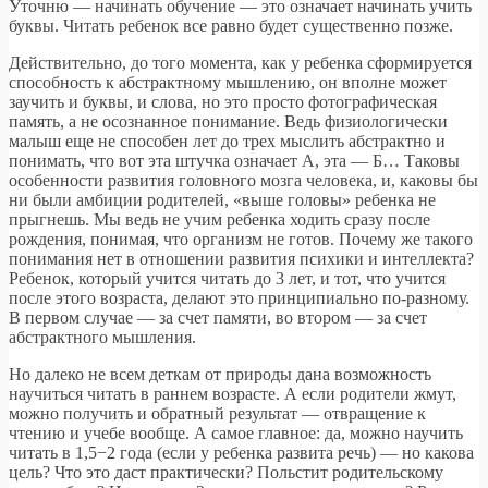
Уточню — начинать обучение — это означает начинать учить
буквы. Читать ребенок все равно будет существенно позже.
Действительно, до того момента, как у ребенка сформируется
способность к абстрактному мышлению, он вполне может
заучить и буквы, и слова, но это просто фотографическая
память, а не осознанное понимание. Ведь физиологически
малыш еще не способен лет до трех мыслить абстрактно и
понимать, что вот эта штучка означает А, эта — Б… Таковы
особенности развития головного мозга человека, и, каковы бы
ни были амбиции родителей, «выше головы» ребенка не
прыгнешь. Мы ведь не учим ребенка ходить сразу после
рождения, понимая, что организм не готов. Почему же такого
понимания нет в отношении развития психики и интеллекта?
Ребенок, который учится читать до 3 лет, и тот, что учится
после этого возраста, делают это принципиально по-разному.
В первом случае — за счет памяти, во втором — за счет
абстрактного мышления.
Но далеко не всем деткам от природы дана возможность
научиться читать в раннем возрасте. А если родители жмут,
можно получить и обратный результат — отвращение к
чтению и учебе вообще. А самое главное: да, можно научить
читать в 1,5−2 года (если у ребенка развита речь) — но какова
цель? Что это даст практически? Польстит родительскому