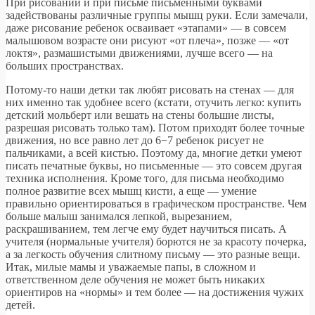
При рисовании и при письме письменными буквами
задействованы различные группы мышц руки. Если замечали,
даже рисование ребенок осваивает «этапами» — в совсем
малышовом возрасте они рисуют «от плеча», позже — «от
локтя», размашистыми движениями, лучше всего — на
больших пространствах.
Потому-то наши детки так любят рисовать на стенах — для
них именно так удобнее всего (кстати, отучить легко: купить
детский мольберт или вешать на стены большие листы,
разрешая рисовать только там). Потом приходят более точные
движения, но все равно лет до 6−7 ребенок рисует не
пальчиками, а всей кистью. Поэтому да, многие детки умеют
писать печатные буквы, но письменные — это совсем другая
техника исполнения. Кроме того, для письма необходимо
полное развитие всех мышц кисти, а еще — умение
правильно ориентироваться в графическом пространстве. Чем
больше малыш занимался лепкой, вырезанием,
раскрашиванием, тем легче ему будет научиться писать. А
учителя (нормальные учителя) борются не за красоту почерка,
а за легкость обучения слитному письму — это разные вещи.
Итак, милые мамы и уважаемые папы, в сложном и
ответственном деле обучения не может быть никаких
ориентиров на «нормы» и тем более — на достижения чужих
детей.