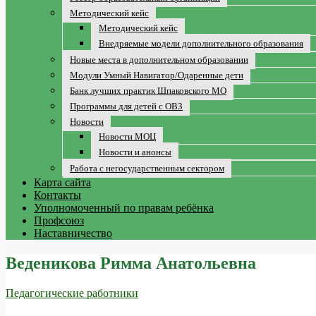
Методический кейс
Методический кейс
Внедряемые модели дополнительного образования
Новые места в дополнительном образовании
Модули Умный Навигатор/Одаренные дети
Банк лучших практик Шпаковского МО
Программы для детей с ОВЗ
Новости
Новости МОЦ
Новости и анонсы
Работа с негосударственным сектором
Карта сайта
Контакты
Уполномоченный по правам ребёнка
Профсоюз
Наставничество
Веденикова Римма Анатольевна
Педагогические работники