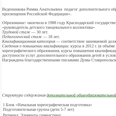
Веденникова Римма Анатольевна педагог дополнительного об
просвещения Российской Федерации».
Образование:
окончила в 1988 году Краснодарский государств
«руководитель детского танцевального коллектива»
Трудовой
стаж
— 30 лет.
Педагогический
стаж
— 18 лет.
Квалификационная
категория
— соответствие занимаемой должн
Сведения о повышении квалификации:
курсы в 2012 г. (в объё
хореографического образования, курсы повышения квалифик
доступности услуг дополнительного образования детей в услов
Награждена благодарственными письмами Думы Ставропольског
Структура содержания
дополнительной общеобразовательно
1 Блок «Начальная хореографическая подготовка»
Подготовительная группа (дети 5-7 лет)
Ритмика; Элементы гимнастики;