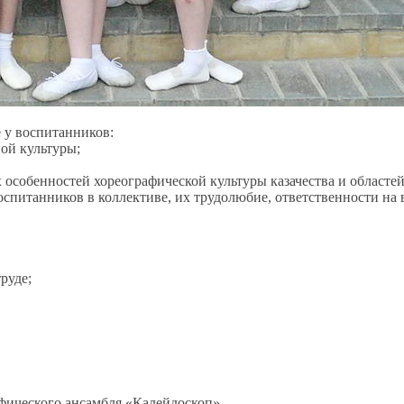
 у воспитанников:
ой культуры;
собенностей хореографической культуры казачества и областей
питанников в коллективе, их трудолюбие, ответственности на 
руде;
фического ансамбля «Калейдоскоп»