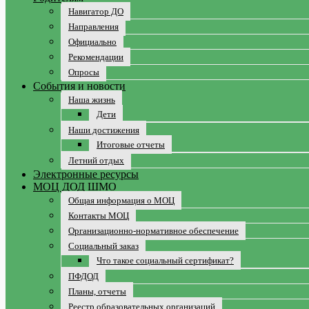
Навигатор ДО
Направления
Официально
Рекомендации
Опросы
События и новости
Наша жизнь
Дети
Наши достижения
Итоговые отчеты
Летний отдых
Электронные ресурсы
МОЦ ДОД ШМО
Общая информация о МОЦ
Контакты МОЦ
Организационно-нормативное обеспечение
Социальный заказ
Что такое социальный сертификат?
ПФДОД
Планы, отчеты
Реестр образовательных организаций