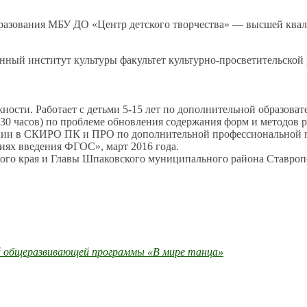
разования МБУ ДО «Центр детского творчества» — высшей ква
енный институт культуры факультет культурно-просветительской
ости. Работает с детьми 5-15 лет по дополнительной образоват
ме 30 часов) по проблеме обновления содержания форм и методов
ации в СКИРО ПК и ПРО по дополнительной профессиональной 
иях введения ФГОС», март 2016 года.
о края и Главы Шпаковского муниципального района Ставропол
й общеразвивающей программы «В мире танца»