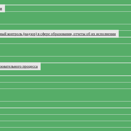
ии
ый контроль (надзор) в сфере образования, отчеты об их исполнении
зовательного процесса