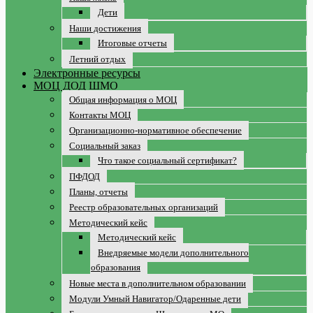
Дети
Наши достижения
Итоговые отчеты
Летний отдых
Электронные ресурсы
МОЦ ДОД ШМО
Общая информация о МОЦ
Контакты МОЦ
Организационно-нормативное обеспечение
Социальный заказ
Что такое социальный сертификат?
ПФДОД
Планы, отчеты
Реестр образовательных организаций
Методический кейс
Методический кейс
Внедряемые модели дополнительного
образования
Новые места в дополнительном образовании
Модули Умный Навигатор/Одаренные дети