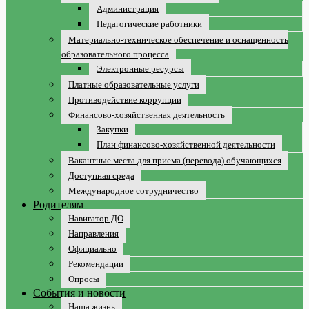
Администрация
Педагогические работники
Материально-техническое обеспечение и оснащенность
образовательного процесса
Электронные ресурсы
Платные образовательные услуги
Противодействие коррупции
Финансово-хозяйственная деятельность
Закупки
План финансово-хозяйственной деятельности
Вакантные места для приема (перевода) обучающихся
Доступная среда
Международное сотрудничество
Родителям
Навигатор ДО
Направления
Официально
Рекомендации
Опросы
События и новости
Наша жизнь