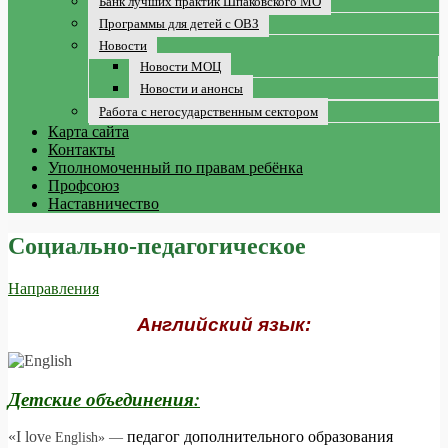
Банк лучших практик Шпаковского МО
Программы для детей с ОВЗ
Новости
Новости МОЦ
Новости и анонсы
Работа с негосударственным сектором
Карта сайта
Контакты
Уполномоченный по правам ребёнка
Профсоюз
Наставничество
Социально-педагогическое
Направления
Английский язык:
Детские объеди
нения:
«I lov
педа
гог дополнительного образования
e English» —