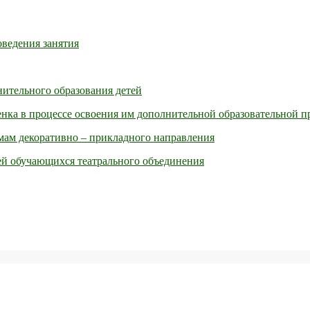
оведения занятия
нительного образования детей
енка в процессе освоения им дополнительной образовательной 
мам декоративно – прикладного направления
ей обучающихся театрального объединения