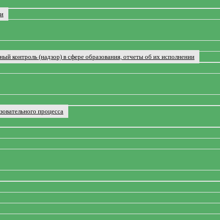
ии
ый контроль (надзор) в сфере образования, отчеты об их исполнении
зовательного процесса