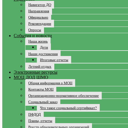
Навигатор ДО
Направления
Официально
Рекомендации
Опросы
События и новости
Наша жизнь
Дети
Наши достижения
Итоговые отчеты
Летний отдых
Электронные ресурсы
МОЦ ДОД ШМО
Общая информация о МОЦ
Контакты МОЦ
Организационно-нормативное обеспечение
Социальный заказ
Что такое социальный сертификат?
ПФДОД
Планы, отчеты
Реестр образовательных организаций