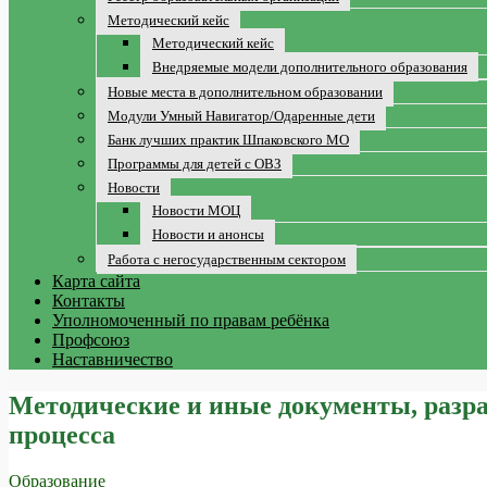
Методический кейс
Методический кейс
Внедряемые модели дополнительного образования
Новые места в дополнительном образовании
Модули Умный Навигатор/Одаренные дети
Банк лучших практик Шпаковского МО
Программы для детей с ОВЗ
Новости
Новости МОЦ
Новости и анонсы
Работа с негосударственным сектором
Карта сайта
Контакты
Уполномоченный по правам ребёнка
Профсоюз
Наставничество
Методические и иные документы, разра
процесса
Образование